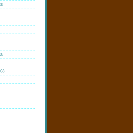
09
08
008