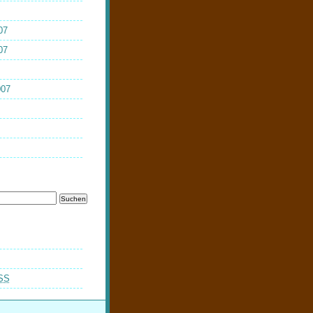
07
07
007
SS