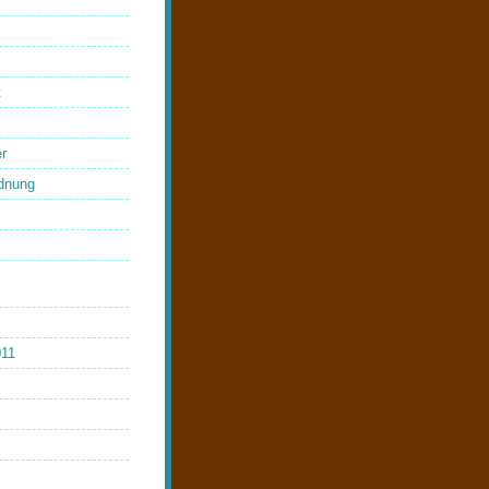
t
r
dnung
011