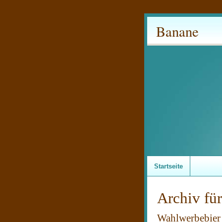
Banane
Startseite
Archiv fü
Wahlwerbebier