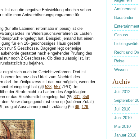
Allgemein
Amüsement
mm: Ist das die negative Entwicklung ohnehin schon
 sollte man Antiverböserungsprogramme für
Bausünden
Entertainmen
 (für alle Lateiner: reformatio in peius) ist die
waltungsaktes im Widerspruchsverfahren zu Lasten
Genuss
derspruch eingelegt hat. Beispiel: jemand hat einen
gung für ein 10- geschossiges Haus gestellt.
Lieblingswörte
ch nur 5 Geschosse. Dagegen legt derjenige
Recht und Or
Baubehörde gestattet nach eingehender Prüfung des
l nur noch 2 Geschosse. Ob dies zulässig ist, ist
Reise
grundsätzlich zu bejahen.
Wissen
k ergibt sich auch im Gerichtsverfahren. Dort ist
ht höherer Instanz das Urteil zum Nachteil des
Archiv
rn darf. Im Zivilprozess ist das nur möglich, wenn der
smittel eingelegt hat (§§
528
,
557
ZPO). Im
Höhe der Strafe nicht zu Lasten des Angeklagten
Juli 2012
nn er das Rechtsmittel eingelegt hat (§§
331
,
358
September 2
dem Verwaltungsgericht ist eine rip (schöner Zufall)
ßt, es gibt Ausnahmen) nicht zulässig (§§
88
,
129
,
Juli 2010
Juni 2010
Mai 2010
Januar 2010