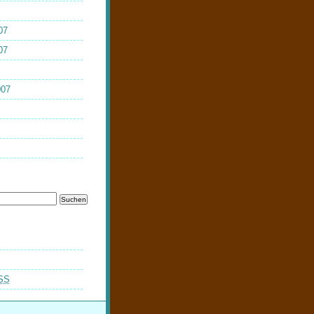
07
07
007
SS