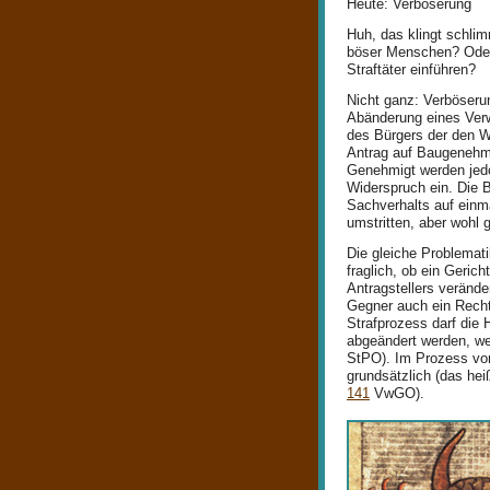
Heute: Verböserung
Huh, das klingt schli
böser Menschen? Oder
Straftäter einführen?
Nicht ganz: Verböserung
Abänderung eines Ver
des Bürgers der den Wi
Antrag auf Baugenehmi
Genehmigt werden jedo
Widerspruch ein. Die 
Sachverhalts auf einma
umstritten, aber wohl 
Die gleiche Problemati
fraglich, ob ein Geric
Antragstellers verände
Gegner auch ein Recht
Strafprozess darf die 
abgeändert werden, we
StPO). Im Prozess vor 
grundsätzlich (das hei
141
VwGO).