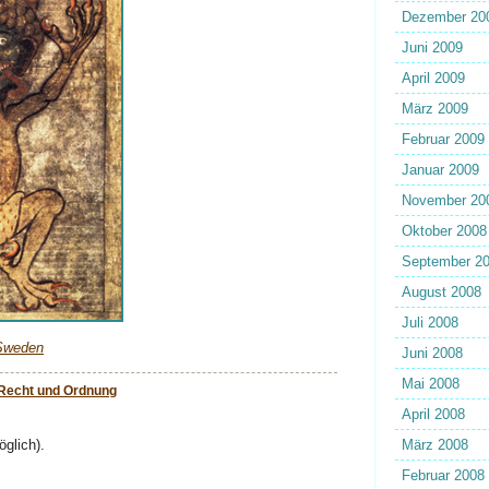
Dezember 20
Juni 2009
April 2009
März 2009
Februar 2009
Januar 2009
November 20
Oktober 2008
September 2
August 2008
Juli 2008
 Sweden
Juni 2008
Mai 2008
Recht und Ordnung
April 2008
glich).
März 2008
Februar 2008