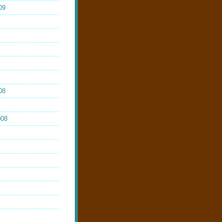
09
08
008