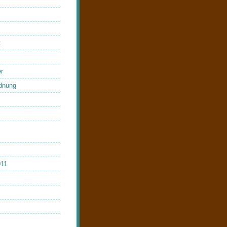
t
r
dnung
011