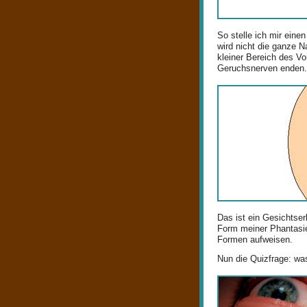
So stelle ich mir eine
wird nicht die ganze N
kleiner Bereich des V
Geruchsnerven enden.
Das ist ein Gesichtser
Form meiner Phantasie 
Formen aufweisen.
Nun die Quizfrage: wa