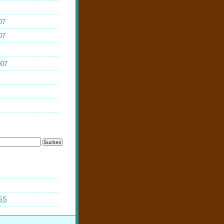
07
07
007
SS