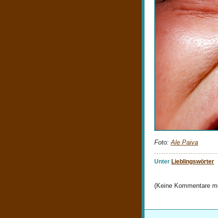
Foto:
Ale Paiva
Unter
Lieblingswörter
(Keine Kommentare mö