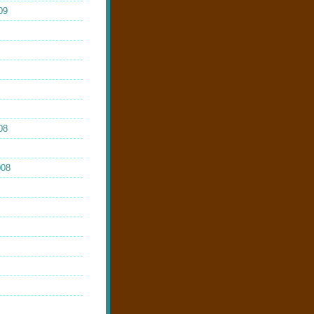
09
08
008