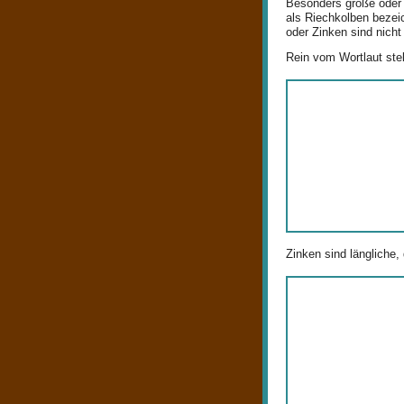
Besonders große oder 
als Riechkolben bezei
oder Zinken sind nich
Rein vom Wortlaut ste
Zinken sind längliche