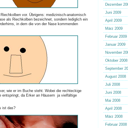
Dezember 20
Juni 2009
n Riechkolben vor. Übrigens: medizinisch-anatomisch
ase als Riechkolben bezeichnet, sondern lediglich ein
April 2009
orderhirns, in dem die von der Nase kommenden
März 2009
Februar 2009
Januar 2009
November 20
Oktober 2008
September 2
August 2008
Juli 2008
ker, wie er im Buche steht. Wobei die rechteckige
Juni 2008
entspringt, da Erker an Häusern ja vielfältige
Mai 2008
s ist das?
April 2008
März 2008
Februar 2008