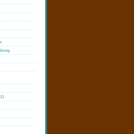
t
r
dnung
011