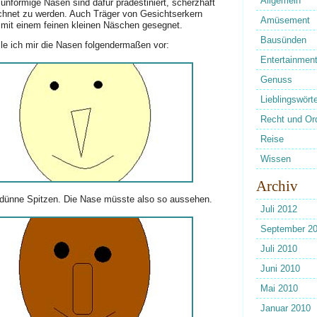
Allgemein
unförmige Nasen sind dafür prädestiniert, scherzhaft
chnet zu werden. Auch Träger von Gesichtserkern
Amüsement
t mit einem feinen kleinen Näschen gesegnet.
Bausünden
lle ich mir die Nasen folgendermaßen vor:
Entertainmen
Genuss
Lieblingswörte
Recht und Or
Reise
Wissen
Archiv
, dünne Spitzen. Die Nase müsste also so aussehen.
Juli 2012
September 2
Juli 2010
Juni 2010
Mai 2010
Januar 2010