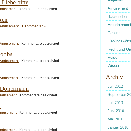
Allgemein
Liebe bitte
Amüsement
für
müsement
|
Kommentare deaktiviert
Ein
Kilogramm
Bausünden
ken
Liebe
bitte
Entertainmen
Amüsement
|
1 Kommentar »
Genuss
Lieblingswörte
für
Amüsement
|
Kommentare deaktiviert
Mmh,
Recht und Or
paper
Boobs
Reise
für
Amüsement
|
Kommentare deaktiviert
Softdrinks
Wissen
n‘
Boobs
Archiv
für
Amüsement
|
Kommentare deaktiviert
Weggekugelt
Juli 2012
 Dönermann
September 2
für
müsement
|
Kommentare deaktiviert
Discofox
beim
Juli 2010
p
Dönermann
Juni 2010
für
müsement
|
Kommentare deaktiviert
Gavel
Mai 2010
lolly
pop
Januar 2010
für
müsement
|
Kommentare deaktiviert