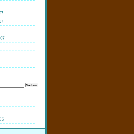
07
07
007
SS