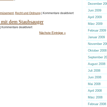
Weg
Dezember 20
damit
Juni 2009
für
müsement
,
Recht und Ordnung
|
Kommentare deaktiviert
Faust
April 2009
auf
n mit dem Staubsauger
Faust
März 2009
für
|
Kommentare deaktiviert
Besser
Februar 2009
Nächste Einträge »
schlafen
mit
Januar 2009
dem
Staubsauger
November 20
Oktober 2008
September 2
August 2008
Juli 2008
Juni 2008
Mai 2008
April 2008
März 2008
Februar 2008