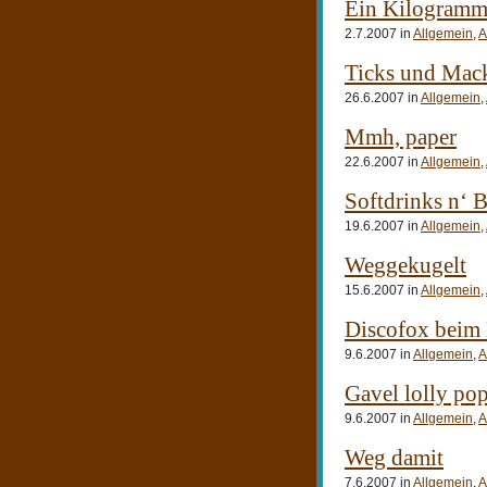
Ein Kilogramm 
2.7.2007 in
Allgemein
,
A
Ticks und Mac
26.6.2007 in
Allgemein
,
Mmh, paper
22.6.2007 in
Allgemein
,
Softdrinks n‘ 
19.6.2007 in
Allgemein
,
Weggekugelt
15.6.2007 in
Allgemein
,
Discofox beim
9.6.2007 in
Allgemein
,
A
Gavel lolly po
9.6.2007 in
Allgemein
,
A
Weg damit
7.6.2007 in
Allgemein
,
A