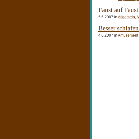
Faust auf Faust
5.6.2007 in
Allgemein
,
A
Besser schlafe
4.6.2007 in
Amüsement