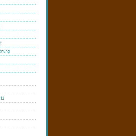
t
r
dnung
011