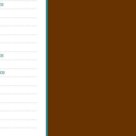
09
08
008